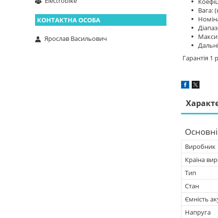
Electrobike
Коефіці
Вага: (
Номіна
Діапаз
Макси
Ярослав Васильович
Дальні
Гарантія 1 
Характ
Основні
Виробник
Країна ви
Тип
Стан
Ємність а
Напруга