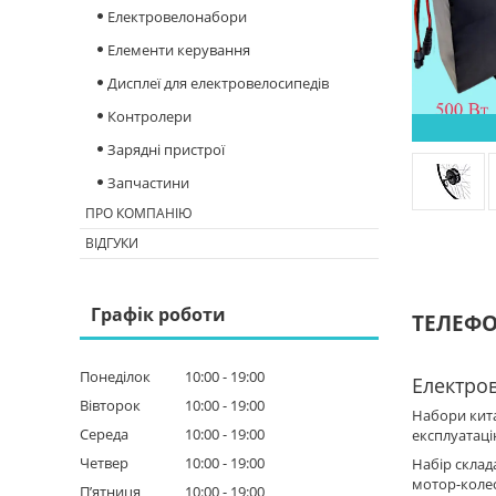
Електровелонабори
Елементи керування
Дисплеї для електровелосипедів
Контролери
Зарядні пристрої
Запчастини
ПРО КОМПАНІЮ
ВІДГУКИ
Графік роботи
ТЕЛЕФОН
Понеділок
10:00
19:00
Електров
Вівторок
10:00
19:00
Набори кита
Середа
10:00
19:00
експлуатаці
Четвер
10:00
19:00
Набір склад
мотор-колес
Пʼятниця
10:00
19:00