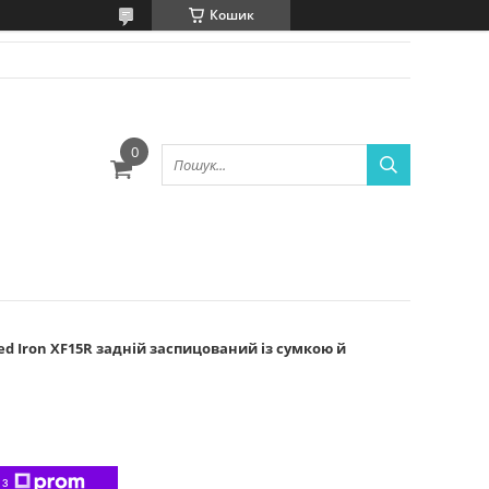
Кошик
ю
eed Iron XF15R задній заспицований із сумкою й
 з