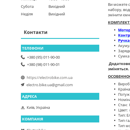
Ви можете 
Субота
Вихідний
набору, вод
Неділя
Вихідний
змінити ємн
КОМПЛЕКТ
Мотор
Контакти
Контр
Ручка
Акумул
Заряд
Сумка
+380 (95) 011-90-00
Додатково
+380 (98) 011-90-01
зміняться.
ОСОБЕННО
https://electrobike.com.ua
Виробн
electro.bike.ua@gmail.com
Країн
Потужн
Номіна
Стан:
Київ, Україна
Цвет:
Тип: Е
Тип га
Тип мо