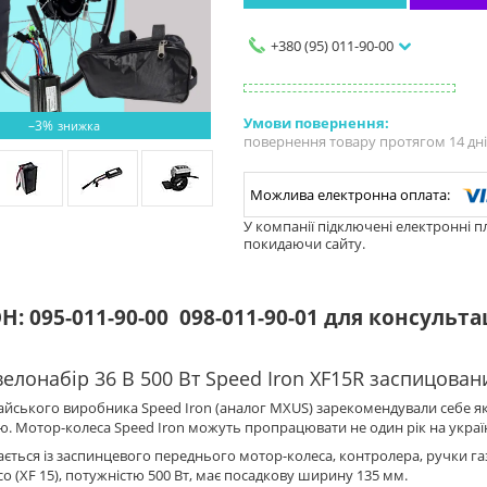
+380 (95) 011-90-00
–3%
повернення товару протягом 14 дн
У компанії підключені електронні п
покидаючи сайту.
: 095-011-90-00
098-011-90-01 для консульта
елонабір 36 В 500 Вт Speed Iron XF15R заспицован
йського виробника Speed Iron (аналог MXUS) зарекомендували себе як 
ю. Мотор-колеса Speed Iron можуть пропрацювати не один рік на укра
ається із заспинцевого переднього мотор-колеса, контролера, ручки га
о (XF 15), потужністю 500 Вт, має посадкову ширину 135 мм.