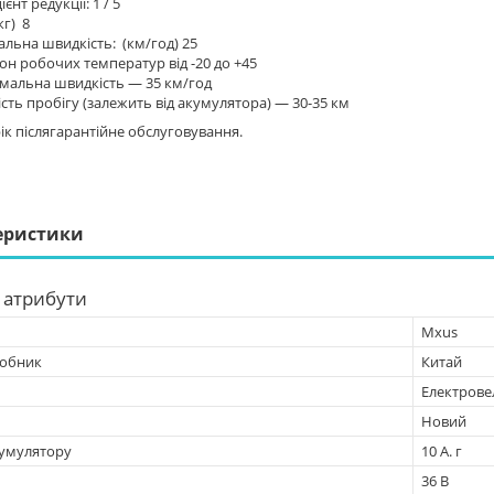
єнт редукції: 1 / 5
кг) 8
льна швидкість: (км/год) 25
он робочих температур від -20 до +45
мальна швидкість — 35 км/год
сть пробігу (залежить від акумулятора) — 30-35 км
рік післягарантійне обслуговування.
еристики
 атрибути
Mxus
робник
Китай
Електрове
Новий
кумулятору
10 А. г
36 В