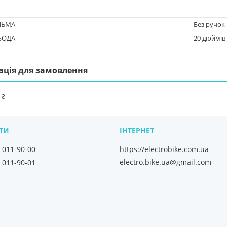
ЛЬМА
Без ручок
БОДА
20 дюймів
ація для замовлення
 ₴
) 011-90-00
https://electrobike.com.ua
electro.bike.ua@gmail.com
) 011-90-01