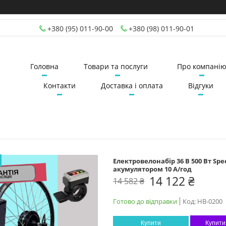
+380 (95) 011-90-00
+380 (98) 011-90-01
Головна
Товари та послуги
Про компані
Контакти
Доставка і оплата
Відгуки
Електровелонабір 36 В 500 Вт Sp
акумулятором 10 А/год
14 122 ₴
14 582 ₴
Готово до відправки
Код:
НВ-0200
Купити
Купити