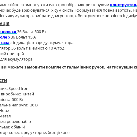
самостійно скомпонувати електронабір, використовуючи
конструктор
ночас буде враховуватися їх сумісність і формуватися повна вартість.
ість акумулятора, вибрати двигун тощо. Ви отримаєте повністю індиві
АЦІЯ
-колесо
36 Вольт 500 Вт
олер
36 Вольт 15 А
 газа
з індикацією заряду акумулятора
ятор 36 вольтів, ємністю 10 А/год
ний пристрій
 для акумулятора
 ви можете замовити комплект гальмівних ручок, натиснувши кн
СТИ
ик: Speed Iron
а виробник: Китай
ість: 500 Вт
льна напруга: 36 В
 Нове
 метал
лектровелонабір
льма: обідній
тор-колеса: редукторне, безщіткове