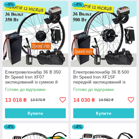
–4%
–4%
Електровелонабір 36 В 350
Електровелонабір 36 В 500
Вт Speed Iron XF07
Вт Speed Iron XF15F
заспицований із сумкою й
передній заспицований із
акумулятором 10 А/год
сумкою й акумулятором 10 А/
Готово до відправки
Готово до відправки
год
13 018
14 030
₴
₴
13 570 ₴
14 582 ₴
Купити
Купити
–4%
–4%