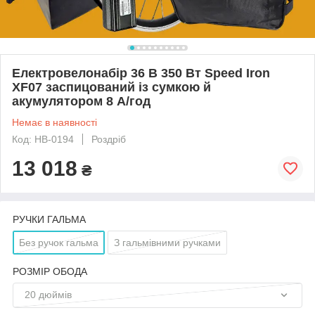
Електровелонабір 36 В 350 Вт Speed Iron
XF07 заспицований із сумкою й
акумулятором 8 А/год
Немає в наявності
Код: НВ-0194
Роздріб
13 018
₴
РУЧКИ ГАЛЬМА
Без ручок гальма
З гальмівними ручками
РОЗМІР ОБОДА
20 дюймів