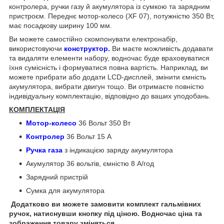
контролера, ручки газу й акумулятора із сумкою та зарядним
пристроєм. Переднє мотор-колесо (XF 07), потужністю 350 Вт,
має посадкову ширину 100 мм.
Ви можете самостійно скомпонувати електронабір,
використовуючи
конструктор
.
Ви маєте можливість додавати
та видаляти елементи набору, водночас буде враховуватися
їхня сумісність і формуватися повна вартість. Наприклад, ви
можете прибрати або додати LCD-дисплей, змінити ємність
акумулятора, вибрати двигун тощо. Ви отримаєте повністю
індивідуальну комплектацію, відповідно до ваших уподобань.
КОМПЛЕКТАЦІЯ
Мотор-колесо
36 Вольт 350 Вт
Контролер
36 Вольт 15 А
Ручка газа
з індикацією заряду акумулятора
Акумулятор 36 вольтів, ємністю 8 А/год
Зарядний пристрій
Сумка для акумулятора
Додатково ви можете замовити комплект гальмівних
ручок, натиснувши кнопку під ціною. Водночас ціна та
зображення товару зміняться.