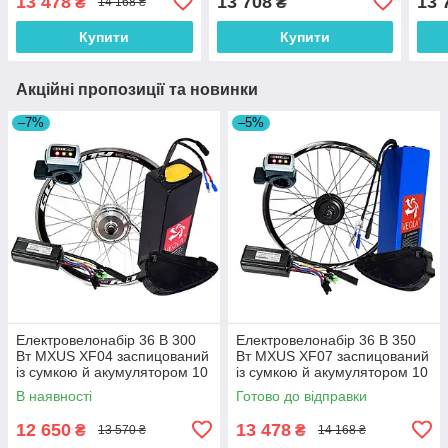
13 478
13 708
13 
₴
₴
14 168 ₴
29 дюймов
24 
Купити
Купити
Акційні пропозиції та новинки
–7%
–5%
Електровелонабір 36 В 300
Електровелонабір 36 В 350
Вт MXUS XF04 заспицований
Вт MXUS XF07 заспицований
із сумкою й акумулятором 10
із сумкою й акумулятором 10
А/год
А/год
В наявності
Готово до відправки
12 650
13 478
₴
₴
13 570 ₴
14 168 ₴