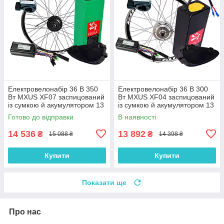
Електровелонабір 36 В 350
Електровелонабір 36 В 300
Вт MXUS XF07 заспицований
Вт MXUS XF04 заспицований
із сумкою й акумулятором 13
із сумкою й акумулятором 13
А/год
А/год
Готово до відправки
В наявності
14 536
13 892
₴
₴
15 088 ₴
14 398 ₴
Купити
Купити
Показати ще
Про нас