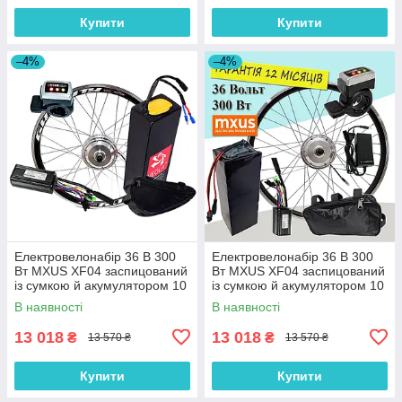
Купити
Купити
–4%
–4%
Електровелонабір 36 В 300
Електровелонабір 36 В 300
Вт MXUS XF04 заспицований
Вт MXUS XF04 заспицований
із сумкою й акумулятором 10
із сумкою й акумулятором 10
А/год
А/год
В наявності
В наявності
13 018
13 018
₴
₴
13 570 ₴
13 570 ₴
Купити
Купити