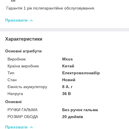
км
Гарантія 1 рік післягарантійне обслуговування.
Приховати
Характеристики
Основні атрибути
Виробник
Mxus
Країна виробник
Китай
Тип
Електровелонабір
Стан
Новий
Ємність акумулятору
8 А. г
Напруга
36 В
Основні
РУЧКИ ГАЛЬМА
Без ручок гальма
РОЗМІР ОБОДА
20 дюймів
Приховати