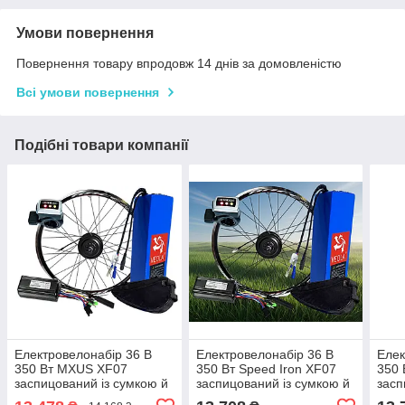
Умови повернення
Повернення товару впродовж 14 днів за домовленістю
Всі умови повернення
Подібні товари компанії
Електровелонабір 36 В
Електровелонабір 36 В
Елек
350 Вт MXUS XF07
350 Вт Speed Iron XF07
350 
заспицований із сумкою й
заспицований із сумкою й
засп
акумулятором 10 А/год
акумулятором 10 А/год ,
акум