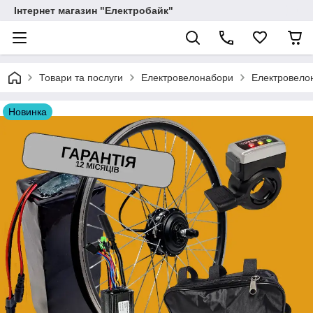
Інтернет магазин "Електробайк"
Товари та послуги
Електровелонабори
Електровелон
Новинка