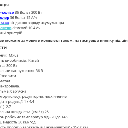
АЦІЯ
-колісо
36 Вольт 300 Вт
олер
36 Вольт 15 А/ч
 газа
з індикою заряду акумулятора
лятор
літиєвий 10.4 Ач
ний пристрій
 ви можете замовити комплект гальм, натиснувши кнопку під цін
СТИ
ник: Mxus
сть виробників: Китай
ть: 300 Вт
альне напруження: 36 В
 Створити
 метал
лектровела.
льма: бар’ ясна
тор-колесу: редукторне, нескінченне
єнт редукції: 1 / 4,4
Кг) 2.7
льна швидкість: (км / г) 25
он робочих температур від - 20 до +45
швидкість 30 км/год
сть пробігу (залежить від акумулятора) - 25-50 км