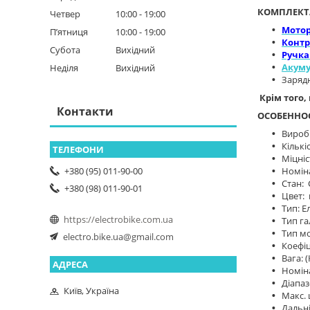
КОМПЛЕКТ
Четвер
10:00
19:00
Мотор
Пʼятниця
10:00
19:00
Контр
Субота
Вихідний
Ручка
Акуму
Неділя
Вихідний
Заряд
Крім того,
Контакти
ОСОБЕННО
Вироб
Кількі
Міцніс
Номін
+380 (95) 011-90-00
Стан:
+380 (98) 011-90-01
Цвет:
Тип: Е
https://electrobike.com.ua
Тип га
Тип мо
electro.bike.ua@gmail.com
Коефіці
Вага: (
Номіна
Діапаз
Київ, Україна
Макс. 
Дальні