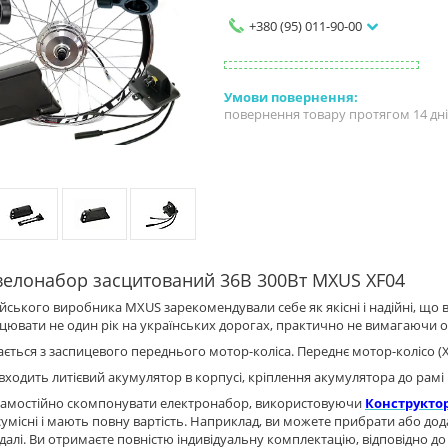
+380 (95) 011-90-00
повернення товару протягом 14 дн
велонабор засцитований 36В 300Вт MXUS XF04
йського виробника MXUS зарекомендували себе як якісні і надійні, щ
ювати не один рік на українських дорогах, практично не вимагаючи 
ається з заспицевого переднього мотор-коліса. Переднє мотор-колісо (XF
входить литієвий акумулятор в корпусі, кріплення акумулятора до рамі 
самостійно скомпонувати електронабор, використовуючи
Конструкто
умісні і мають повну вартість. Наприклад, ви можете прибрати або дод
к далі. Ви отримаєте повністю індивідуальну комплектацію, відповідно 