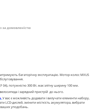
ів
за домовленістю
о витримують багаторічну експлуатацію. Мотор-колос MXUS
обслуговування.
 04), потужністю 300 Вт, має злітну ширину 100 мм.
велосипеда і зарядний пристрій до нього.
р
.
У вас є можливість додавати і вилучати елементи набору,
ати LCD-дислей, змінити місткість акумулятора, вибрати
до ваших уподобань.