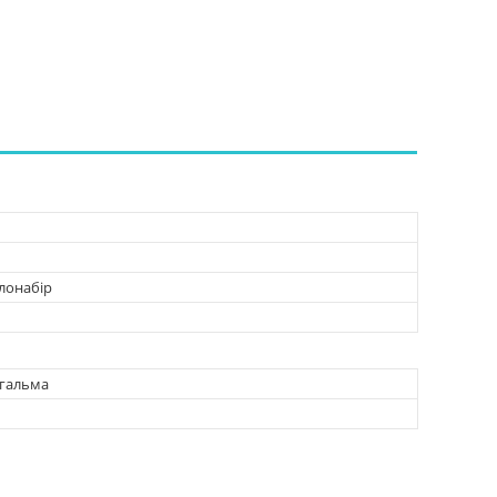
лонабір
 гальма