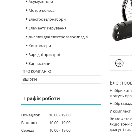
Акумулятори
Мотор-колеса
Електровелонабори
Елементи керування
Дисплеї для електровелосипедів
Контролери
Зарядні пристрої
Запчастини
ПРО КОМПАНІЮ
ВІДГУКИ
Електро
Набіри кита
можуть прац
Графік роботи
Набір склад
У комплект 
Понеділок
10:00
19:00
Ви можете 
Вівторок
10:00
19:00
якщо вони с
двигун і та
Середа
10:00
19:00