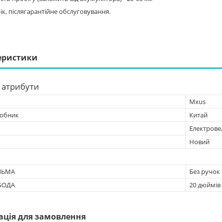
рік, післягарантійне обслуговування.
еристики
 атрибути
Mxus
робник
Китай
Електрове
Новий
ЛЬМА
Без ручок
БОДА
20 дюймів
ація для замовлення