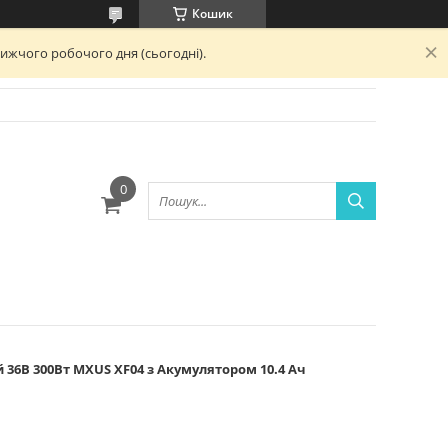
Кошик
лижчого робочого дня (сьогодні).
ю
36В 300Вт MXUS XF04 з Акумулятором 10.4 Ач