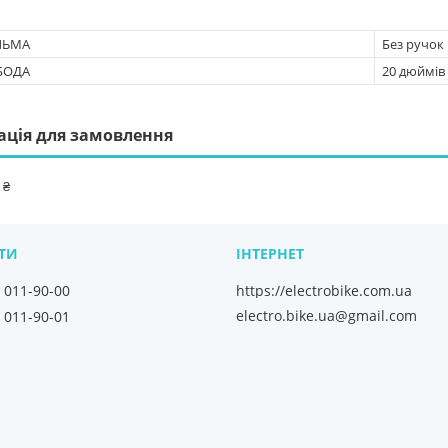
ЛЬМА
Без ручок
БОДА
20 дюймів
ація для замовлення
 ₴
) 011-90-00
https://electrobike.com.ua
electro.bike.ua@gmail.com
) 011-90-01