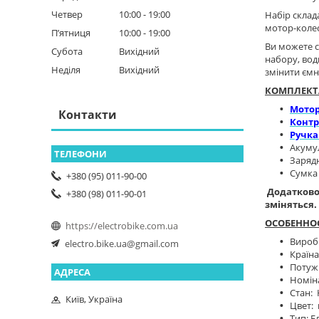
Четвер
10:00
19:00
Набір склад
мотор-колес
Пʼятниця
10:00
19:00
Ви можете 
Субота
Вихідний
набору, вод
Неділя
Вихідний
змінити ємн
КОМПЛЕКТ
Мотор
Контакти
Контр
Ручка
Акумул
Заряд
Сумка
+380 (95) 011-90-00
Додатково
+380 (98) 011-90-01
зміняться.
ОСОБЕННО
https://electrobike.com.ua
Вироб
electro.bike.ua@gmail.com
Країн
Потужн
Номіна
Стан:
Київ, Україна
Цвет:
Тип: Е