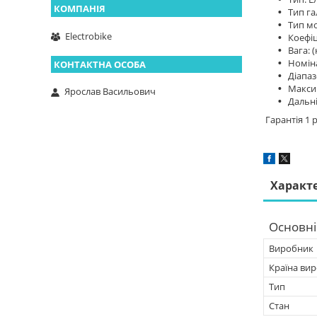
Тип га
Тип мо
Electrobike
Коефіці
Вага: (
Номіна
Діапаз
Макси
Ярослав Васильович
Дальні
Гарантія 1 
Характ
Основні
Виробник
Країна ви
Тип
Стан