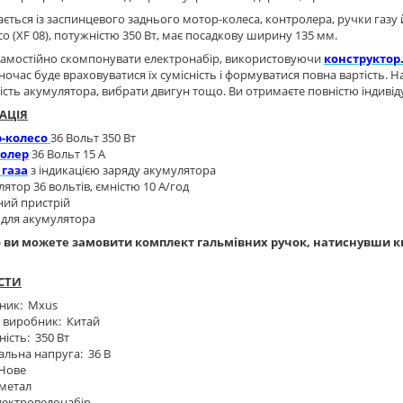
ається із заспинцевого заднього мотор-колеса, контролера, ручки газу
о (XF 08), потужністю 350 Вт, має посадкову ширину 135 мм.
самостійно скомпонувати електронабір, використовуючи
конструктор
ночас буде враховуватися їх сумісність і формуватися повна вартість.
ість акумулятора, вибрати двигун тощо. Ви отримаєте повністю індиві
АЦІЯ
-колесо
36 Вольт 350 Вт
олер
36 Вольт 15 А
 газа
з індикацією заряду акумулятора
ятор 36 вольтів, ємністю 10 А/год
ний пристрій
 для акумулятора
 ви можете замовити комплект гальмівних ручок, натиснувши кн
СТИ
ник: Mxus
а виробник: Китай
ість: 350 Вт
льна напруга: 36 В
 Нове
 метал
лектровелонабір