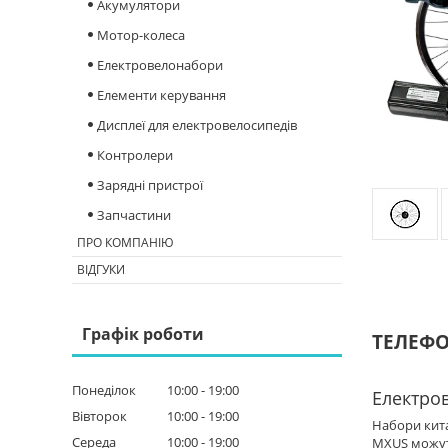
Акумулятори
Мотор-колеса
Електровелонабори
Елементи керування
Дисплеї для електровелосипедів
Контролери
Зарядні пристрої
Запчастини
ПРО КОМПАНІЮ
ВІДГУКИ
Графік роботи
ТЕЛЕФОН
Понеділок
10:00
19:00
Електро
Вівторок
10:00
19:00
Набори кита
Середа
10:00
19:00
MXUS можуть