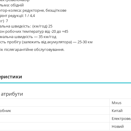
льма: обідній
тор-колеса: редукторне, безщіткове
єнт редукції: 1 / 4,4
кг) 7
льна швидкість: (км/год) 25
он робочих температур від -20 до +45
мальна швидкість — 35 км/год
сть пробігу (залежить від акумулятора) — 25-30 км
рік післягарантійне обслуговування.
еристики
 атрибути
Mxus
робник
Китай
Електрове
Новий