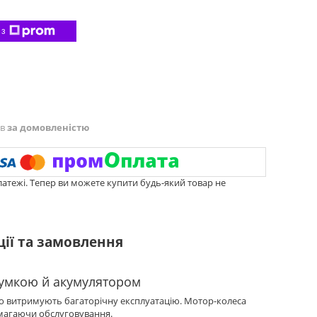
 з
ів
за домовленістю
латежі. Тепер ви можете купити будь-який товар не
ції та замовлення
сумкою й акумулятором
що витримують багаторічну експлуатацію. Мотор-колеса
имагаючи обслуговування.