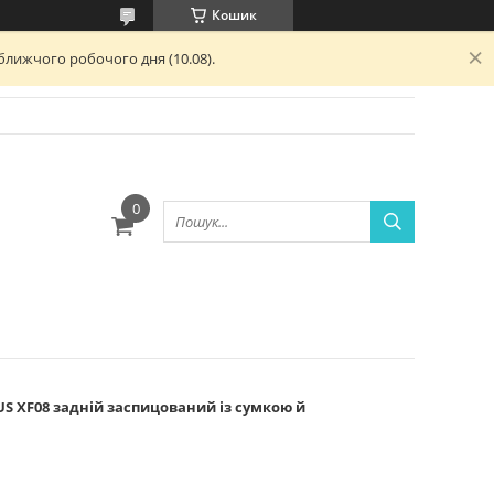
Кошик
ближчого робочого дня (10.08).
ю
US XF08 задній заспицований із сумкою й