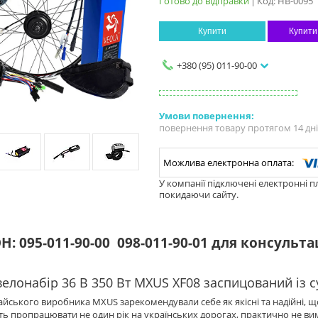
Готово до відправки
Код:
НВ-0095
Купити
Купити
+380 (95) 011-90-00
повернення товару протягом 14 дн
У компанії підключені електронні п
покидаючи сайту.
: 095-011-90-00
098-011-90-01 для консульта
велонабір 36 В 350 Вт MXUS XF08 заспицований із 
йського виробника MXUS зарекомендували себе як якісні та надійні, 
 пропрацювати не один рік на українських дорогах, практично не в