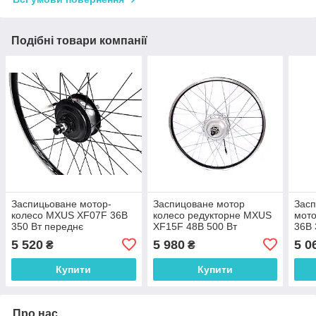
Подібні товари компанії
Заспицьоване мотор-
Заспицоване мотор
Засп
колесо MXUS XF07F 36В
колесо редукторне MXUS
мот
350 Вт переднє
XF15F 48В 500 Вт
36В 
переднє
5 520
5 980
5 0
₴
₴
Купити
Купити
Про нас