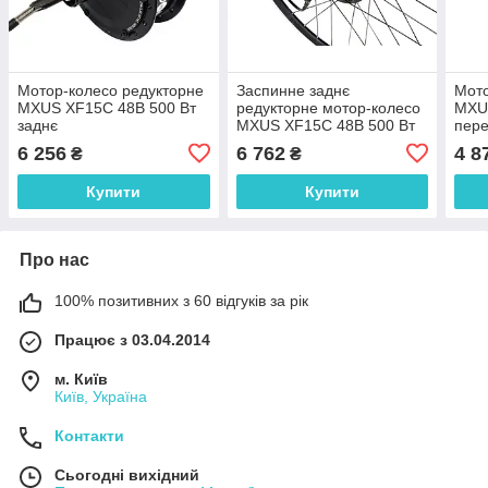
Мотор-колесо редукторне
Заспинне заднє
Мото
MXUS XF15C 48В 500 Вт
редукторне мотор-колесо
MXU
заднє
MXUS XF15C 48В 500 Вт
пер
6 256
6 762
4 8
₴
₴
Купити
Купити
Про нас
100% позитивних з 60 відгуків за рік
Працює з 03.04.2014
м. Київ
Київ, Україна
Контакти
Сьогодні вихідний