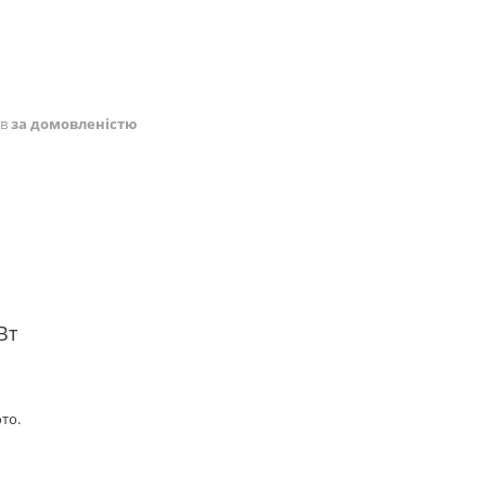
ів
за домовленістю
 Вт
то.