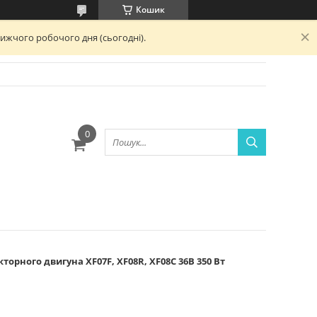
Кошик
лижчого робочого дня (сьогодні).
ю
торного двигуна XF07F, XF08R, XF08C 36В 350 Вт