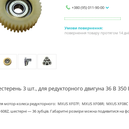
+380 (95) 011-90-00
повернення товару протягом 14 дн
стерень 3 шт., для редукторного двигуна 36 В 350
для мотор-колеса редукторного: MXUS XF07F; MXUS XF08R; MXUS XF08С
08Z, шестерні — 36 зубців. Габаритні розміри можна подивитися на фо