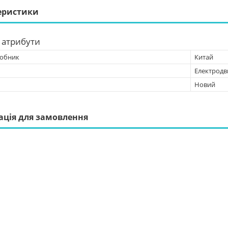
еристики
 атрибути
робник
Китай
Електродв
Новий
ація для замовлення