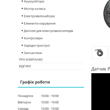
Акумулятори
Мотор-колеса
Електровелонабори
Елементи керування
Дисплеї для електровелосипедів
Контролери
Зарядні пристрої
Запчастини
ПРО КОМПАНІЮ
ВІДГУКИ
Датчик P
Графік роботи
Понеділок
10:00
19:00
Вівторок
10:00
19:00
Середа
10:00
19:00