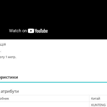
ЦІЯ
.
ту 1 метр.
еристики
 атрибути
робник
Китай
KUNTENG